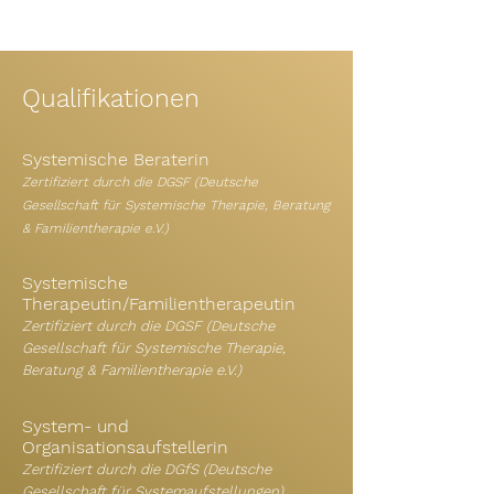
Qualifikationen
Systemische Beraterin
Zertifiziert durch die DGSF
(Deutsche
Gesellschaft für Systemische Therapie, Beratung
& Familientherapie e.V.)
Systemische
Therapeutin/Familientherapeutin
Zertifiziert durch die DGSF
(Deutsche
Gesellschaft für Systemische Therapie,
Beratung & Familientherapie e.V.)
System- und
Organisationsaufstellerin
Zertifiziert durch die DGfS (Deutsche
Gesellschaft für Systemaufstellungen)